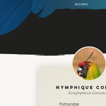
ACCUEIL
NYMPHIQUE CO
Eunymphicus Cornutu
Psittacidae