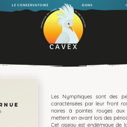
LE CONSERVATOIRE
DONS
Les Nymphiques sont des per
caractérisées par leur front r
RNUE
noires à pointes rouges aux a
s
mettent en avant lors des pério
Cet oiseau est endémique de la